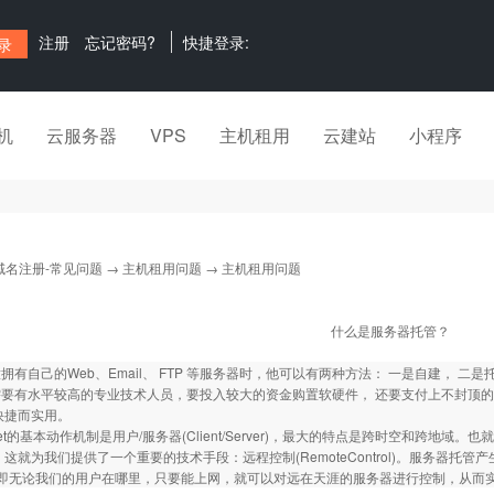
注册
忘记密码?
快捷登录:
机
云服务器
VPS
主机租用
云建站
小程序
域名注册-常见问题
→
主机租用问题
→ 主机租用问题
什么是服务器托管？
拥有自己的Web、Email、 FTP 等服务器时，他可以有两种方法： 一是自建， 二是
有水平较高的专业技术人员，要投入较大的资金购置软硬件， 还要支付上不封顶的
快捷而实用。
net的基本动作机制是用户/服务器(Client/Server)，最大的特点是跨时空和跨
 这就为我们提供了一个重要的技术手段：远程控制(RemoteControl)。服务器托管产
。即无论我们的用户在哪里，只要能上网，就可以对远在天涯的服务器进行控制，从而