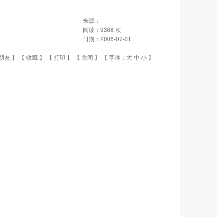
来源：
阅读：
9368
次
日期：
2006-07-01
朋友
】 【
收藏
】 【
打印
】 【
关闭
】 【 字体：
大
中
小
】