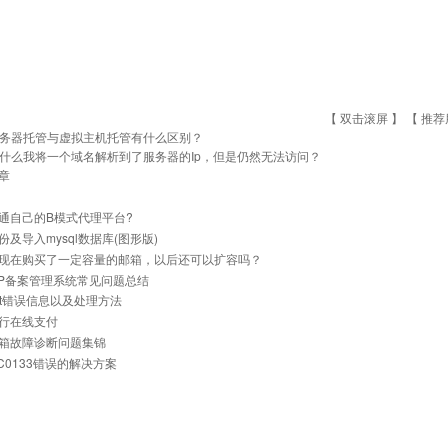
【 双击滚屏 】 【
推荐
务器托管与虚拟主机托管有什么区别？
什么我将一个域名解析到了服务器的Ip，但是仍然无法访问？
章
通自己的B模式代理平台?
份及导入mysql数据库(图形版)
现在购买了一定容量的邮箱，以后还可以扩容吗？
与IP备案管理系统常见问题总结
net错误信息以及处理方法
行在线支付
箱故障诊断问题集锦
0C0133错误的解决方案