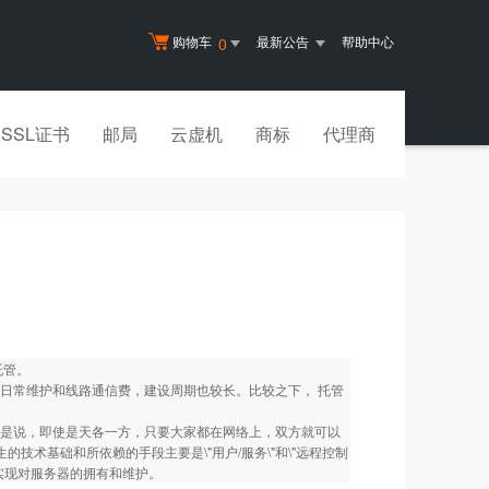
购物车
最新公告
帮助中心
0
SSL证书
邮局
云虚机
商标
代理商
托管。
日常维护和线路通信费，建设周期也较长。比较之下， 托管
地域。也就是说，即使是天各一方，只要大家都在网络上，双方就可以
生的技术基础和所依赖的手段主要是\"用户/服务\"和\"远程控制
实现对服务器的拥有和维护。