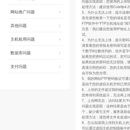
问题出现原因：您使用的上传软件的FT
处理方法：建议使用Cuteftp4.2软件
网站推广问题
3、为什么无法上传，提示连接
首先请您检查一下您的域名是否做
FTP软件中“FTP主机地址处”
其他问题
注意：我们建议您使用IP地址
试。
主机租用问题
4、为什么无法上传，提示密码
请查看您的登陆名密码填写是
个数字8位数排列的，也许是字
数据库问题
如果您把密码忘记的话，您可
如果此处的密码也无法登陆，
支付问题
真请注明您的ID，您的主机登
会尽快为您办理。
5、我的网站FTP密码验证可通
是由于您的虚拟主机空间已用完
6、上传的文件超过我的磁盘限
您将得到系统提示，无法再上
7、上传网页后，访问结果为”Fo
问题出现原因：这种结果是由于您相应
个，缺少索引文件，服务器就
处理方法：请您将文件名改成inde
8、怎么知道我上传到主机上的
可以通过虚拟主机控制面板中的