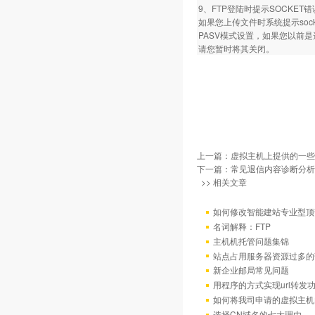
9、FTP登陆时提示SOCKET
如果您上传文件时系统提示so
PASV模式设置，如果您以前
请您暂时将其关闭。
上一篇：
虚拟主机上提供的一些
下一篇：
常见退信内容诊断分析
>> 相关文章
如何修改智能建站专业型顶
名词解释：FTP
主机机托管问题集锦
站点占用服务器资源过多的
新企业邮局常见问题
用程序的方式实现url转发
如何将我司申请的虚拟主机
选择CN域名的七大理由