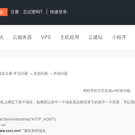
注册
忘记密码?
快捷登录:
机
云服务器
VPS
主机租用
云建站
小程序
域名注册-常见问题
→
其他问题
→ 其他问题
用程序的方式实现url转发功能
主机上绑定了多个域名，如果想让其中一个域名直达根目录下的其中一个目录，可以用
st.ServerVariables("HTTP_HOST")
 url
ww.xxxx.com
" ''要转发的域名