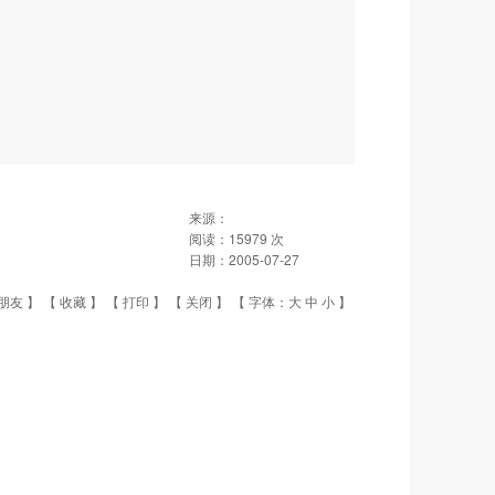
来源：
阅读：
15979
次
日期：
2005-07-27
朋友
】 【
收藏
】 【
打印
】 【
关闭
】 【 字体：
大
中
小
】