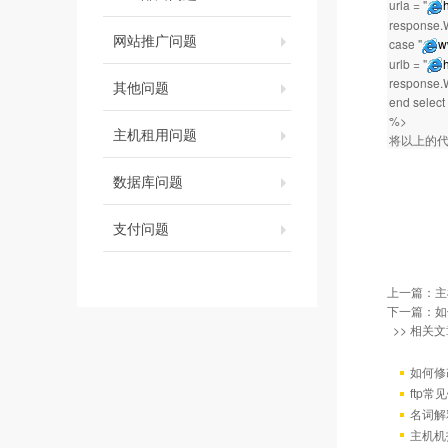
urla = "
response.W
网站推广问题
case "
w
urlb = "
response.W
其他问题
end select
%>
主机租用问题
将以上的
数据库问题
支付问题
上一篇：
主
下一篇：
如
>> 相关文
如何修
ftp
名词解
主机机