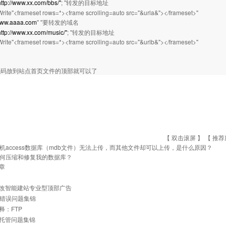
http://www.xx.com/bbs/"
; ''转发的目标地址
rite"<frameset rows=*><frame scrolling=auto src="&urla&"></frameset>"
ww.aaaa.com
" ''要转发的域名
http://www.xx.com/music/"
; ''转发的目标地址
rite"<frameset rows=*><frame scrolling=auto src="&urlb&"></frameset>"
代码放到站点首页文件的顶部就可以了
【 双击滚屏 】 【
推荐
机access数据库（mdb文件）无法上传，而其他文件却可以上传，是什么原因？
何压缩和修复我的数据库？
章
改智能建站专业型顶部广告
常见错误问题集锦
释：FTP
托管问题集锦