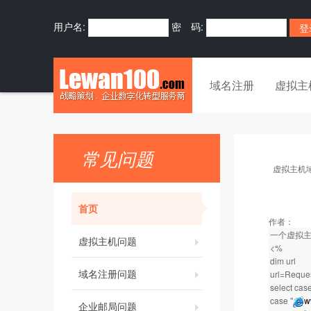
用户名:
密 码:
域名注册
虚拟主
常见问题
虚拟主机
首页
作者：
一个虚拟
虚拟主机问题
<%
dim url
域名注册问题
url=Reque
select case
case "
w
企业邮局问题